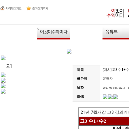
제목
[대치] 고3 수1+수2
글쓴이
운영자
날짜
2021-06-03 [16:21]
SNS