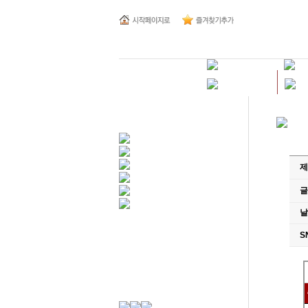
제
글
날
S