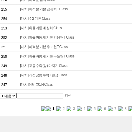
256
[대치] 미적분 기본 김용혁T Class
255
[대치] 수2 기본 Class
254
[대치] 확률과통계 심화 Class
253
[대치] 확률과통계 기본 김용혁T Class
252
[대치] 미적분 기본 우도현T Class
251
[대치] 확률과통계 기본 우도현T Class
250
[대치] 고등수학(상) 다지기 Class
249
[대치] 개정공통수학1 완성 Class
248
[대치] 예비고1 H Class
247
검색
1
2
3
4
5
6
7
8