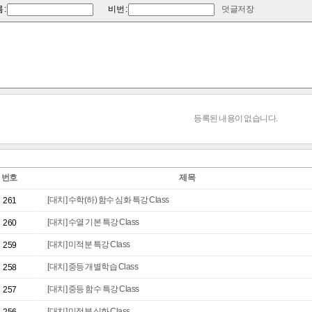
덧글저장
 :
비번 :
등록된 내용이 없습니다.
번호
제목
[대치] 수학(하) 함수 심화 특강 Class
261
[대치] 수열 기본 특강 Class
260
[대치] 미적분 특강 Class
259
[대치] 중등 개별학습 Class
258
[대치] 중등 함수 특강 Class
257
[대치] 미적분 심화 Class