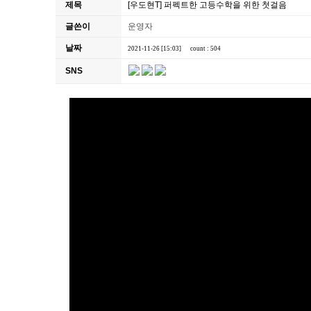
제목
[우도현T] 퍼펙트한 고등수학을 위한 첫걸음
글쓴이
운영자
날짜
2021-11-26 [15:03]
count : 504
SNS