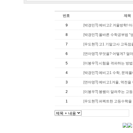
번호
제목
9
[박경민T] 예비고2 겨울방학! 마
8
[박경민T] 올바른 수학공부법 "
7
[우도현T] 고1 기말고사 고득점
6
[연아영T] 무엇을? 어떻게? 얼
5
[이봉우T] 시험을 격파하는 방
4
[박경민T] 예비고1 수학, 문제
3
[연아영T] 예비고1겨울, 역전을
2
[이봉우T] 봉쌤이 알려주는 고등
1
[우도현T] 퍼펙트한 고등수학을