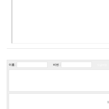
이름 :
비번 :
덧글저장